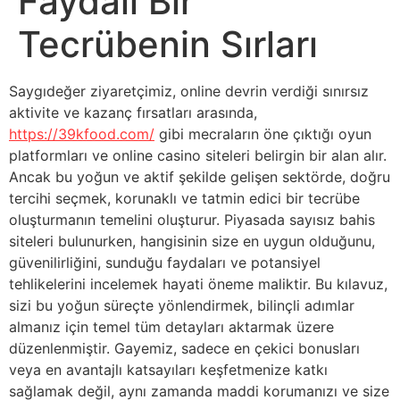
Faydalı Bir
Tecrübenin Sırları
Saygıdeğer ziyaretçimiz, online devrin verdiği sınırsız
aktivite ve kazanç fırsatları arasında,
https://39kfood.com/
gibi mecraların öne çıktığı oyun
platformları ve online casino siteleri belirgin bir alan alır.
Ancak bu yoğun ve aktif şekilde gelişen sektörde, doğru
tercihi seçmek, korunaklı ve tatmin edici bir tecrübe
oluşturmanın temelini oluşturur. Piyasada sayısız bahis
siteleri bulunurken, hangisinin size en uygun olduğunu,
güvenilirliğini, sunduğu faydaları ve potansiyel
tehlikelerini incelemek hayati öneme maliktir. Bu kılavuz,
sizi bu yoğun süreçte yönlendirmek, bilinçli adımlar
almanız için temel tüm detayları aktarmak üzere
düzenlenmiştir. Gayemiz, sadece en çekici bonusları
veya en avantajlı katsayıları keşfetmenize katkı
sağlamak değil, aynı zamanda maddi korumanızı ve size