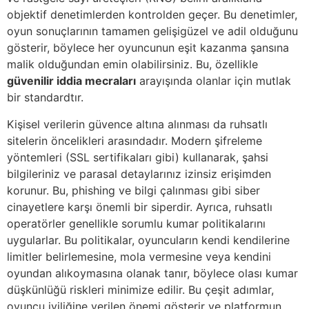
objektif denetimlerden kontrolden geçer. Bu denetimler,
oyun sonuçlarının tamamen gelişigüzel ve adil olduğunu
gösterir, böylece her oyuncunun eşit kazanma şansına
malik olduğundan emin olabilirsiniz. Bu, özellikle
güvenilir iddia mecraları
arayışında olanlar için mutlak
bir standardtır.
Kişisel verilerin güvence altına alınması da ruhsatlı
sitelerin öncelikleri arasındadır. Modern şifreleme
yöntemleri (SSL sertifikaları gibi) kullanarak, şahsi
bilgileriniz ve parasal detaylarınız izinsiz erişimden
korunur. Bu, phishing ve bilgi çalınması gibi siber
cinayetlere karşı önemli bir siperdir. Ayrıca, ruhsatlı
operatörler genellikle sorumlu kumar politikalarını
uygularlar. Bu politikalar, oyuncuların kendi kendilerine
limitler belirlemesine, mola vermesine veya kendini
oyundan alıkoymasına olanak tanır, böylece olası kumar
düşkünlüğü riskleri minimize edilir. Bu çeşit adımlar,
oyuncu iyiliğine verilen önemi gösterir ve platformun