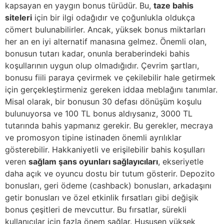
kapsayan en yaygın bonus türüdür. Bu,
taze bahis
siteleri
için bir ilgi odağıdır ve çoğunlukla oldukça
cömert bulunabilirler. Ancak, yüksek bonus miktarları
her an en iyi alternatif manasına gelmez. Önemli olan,
bonusun tutarı kadar, onunla beraberindeki bahis
koşullarının uygun olup olmadığıdır. Çevrim şartları,
bonusu fiili paraya çevirmek ve çekilebilir hale getirmek
için gerçekleştirmeniz gereken iddaa meblağını tanımlar.
Misal olarak, bir bonusun 30 defası dönüşüm koşulu
bulunuyorsa ve 100 TL bonus aldıysanız, 3000 TL
tutarında bahis yapmanız gerekir. Bu gerekler, mecraya
ve promosyon tipine istinaden önemli ayrılıklar
gösterebilir. Hakkaniyetli ve erişilebilir bahis koşulları
veren
sağlam şans oyunları sağlayıcıları
, ekseriyetle
daha açık ve oyuncu dostu bir tutum gösterir. Depozito
bonusları, geri ödeme (cashback) bonusları, arkadaşını
getir bonusları ve özel etkinlik fırsatları gibi değişik
bonus çeşitleri de mevcuttur. Bu fırsatlar, sürekli
kullanıcılar için fazla önem sağlar. Hususen yüksek