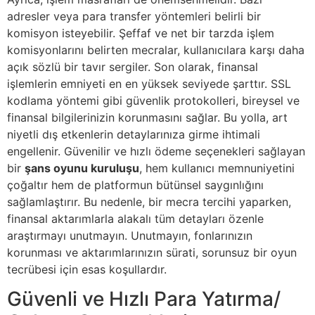
adresler veya para transfer yöntemleri belirli bir
komisyon isteyebilir. Şeffaf ve net bir tarzda işlem
komisyonlarını belirten mecralar, kullanıcılara karşı daha
açık sözlü bir tavır sergiler. Son olarak, finansal
işlemlerin emniyeti en en yüksek seviyede şarttır. SSL
kodlama yöntemi gibi güvenlik protokolleri, bireysel ve
finansal bilgilerinizin korunmasını sağlar. Bu yolla, art
niyetli dış etkenlerin detaylarınıza girme ihtimali
engellenir. Güvenilir ve hızlı ödeme seçenekleri sağlayan
bir
şans oyunu kuruluşu
, hem kullanıcı memnuniyetini
çoğaltır hem de platformun bütünsel saygınlığını
sağlamlaştırır. Bu nedenle, bir mecra tercihi yaparken,
finansal aktarımlarla alakalı tüm detayları özenle
araştırmayı unutmayın. Unutmayın, fonlarınızın
korunması ve aktarımlarınızın sürati, sorunsuz bir oyun
tecrübesi için esas koşullardır.
Güvenli ve Hızlı Para Yatırma/