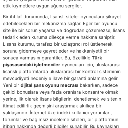
etik kıymetlere uygunluğunu sergiler.
Bir ihtilaf durumunda, lisanslı siteler oyunculara şikayet
edebilecekleri bir mekanizma sağlar. Eğer bir oyuncu
site ile bir sorun yaşarsa ve doğrudan çözemezse, lisans
tedarik eden kuruma dilekçe verme hakkına sahiptir.
Lisans kurumu, tarafsız bir uzlaştırıcı rol üstlenerek
sorunu gidermeye gayret eder ve hakkaniyetli bir
sonuca varmasını garantiler. Bu, özellikle
Türk
piyasasındaki işletmeciler
oyuncuları için, uluslararası
lisanslı platformlarda uluslararası bir kontrol sisteminin
mevcudiyeti nedeniyle ilave bir garanti anlamına gelir.
Yeni bir
dijital şans oyunu mecrası
bakarken, sadece
çekici bonuslara veya fazla oranlara konsantre olmak
yerine, ilk olarak lisans bilgilerini denetlemek ve sitenin
itimat edilirlik geçmişini araştırmak akıllıca bir
yaklaşımdır. İnternet üzerindeki kullanıcı yorumları,
forumlar ve bağımsız inceleme siteleri, bir platformun
itibarı hakkında değerli bilgiler sunabilir. Bu kaynakları