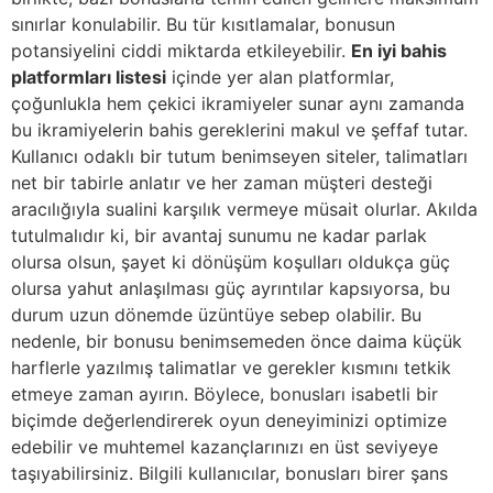
sınırlar konulabilir. Bu tür kısıtlamalar, bonusun
potansiyelini ciddi miktarda etkileyebilir.
En iyi bahis
platformları listesi
içinde yer alan platformlar,
çoğunlukla hem çekici ikramiyeler sunar aynı zamanda
bu ikramiyelerin bahis gereklerini makul ve şeffaf tutar.
Kullanıcı odaklı bir tutum benimseyen siteler, talimatları
net bir tabirle anlatır ve her zaman müşteri desteği
aracılığıyla sualini karşılık vermeye müsait olurlar. Akılda
tutulmalıdır ki, bir avantaj sunumu ne kadar parlak
olursa olsun, şayet ki dönüşüm koşulları oldukça güç
olursa yahut anlaşılması güç ayrıntılar kapsıyorsa, bu
durum uzun dönemde üzüntüye sebep olabilir. Bu
nedenle, bir bonusu benimsemeden önce daima küçük
harflerle yazılmış talimatlar ve gerekler kısmını tetkik
etmeye zaman ayırın. Böylece, bonusları isabetli bir
biçimde değerlendirerek oyun deneyiminizi optimize
edebilir ve muhtemel kazançlarınızı en üst seviyeye
taşıyabilirsiniz. Bilgili kullanıcılar, bonusları birer şans