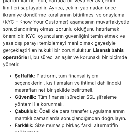
platformlar her gün, haftada bir veya her ay çekim
limitleri saptayabilir. Ayrıca, çekim yapmadan önce
ikramiye döndürme kurallarının bitirilmesi ve onaylama
(KYC – Know Your Customer) aşamasının muvaffakiyetle
sonuçlandırılmış olması zorunlu olduğunu hatırlamak
önemlidir. KYC, oyuncuların güvenliğini temin etmek ve
yasa dışı parayı temizlemeyi mani olmak gayesiyle
gerçekleştirilen hukuki bir zorunluluktur.
Lisanslı bahis
operatörleri
, bu süreci anlaşılır ve korunaklı bir biçimde
yönetir.
Şeffaflık:
Platform, tüm finansal işlem
seçeneklerini, kısıtlamaları ve ihtimal dahilindeki
masrafları net bir şekilde belirtmeli.
Güvenlik:
Tüm finansal süreçler SSL şifreleme
yöntemi ile korunmalı.
Çabukluk:
Özellikle para transfer uygulamalarının
mantıklı zamanlarda sonuçlandığından doğrulayın.
Farklılık:
Size münasip birkaç farklı alternatifin