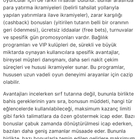
para yatırma ikramiyeleri (belirli tahsilat yollarıyla
yapılan yatırımlara ilave ikramiyeler), zarar karşılığı
(cashback) bonusları (yitirilen tutarın belli bir oranının
geri ödenmesi), ücretsiz iddaalar (free bets), turnuvalar
ve spesifik gün promosyonları vardır. Bağlılık
programları ve VIP kulüpleri de, sürekli ve büyük
miktarda oynayan kullanıcılara spesifik avantajlar,
bireysel müşteri danışmanı, daha seri nakit çekim
süreçleri ve hususi ikramiyeler sunar. Bu programlar,
hususen uzun vadeli oyun deneyimi arayanlar için cazip
olabilir.
Avantajları incelerken sırf tutarına değil, bununla birlikte
bahis gereklerinin yanı sıra, bonusun müddeti, hangi tür
eğlencelerde kullanılabileceği, maksimum kazanç limiti
gibi farklı talimatlara da özen göstermek icap eder. Bazı
bonuslar çabuk zamanda dönüştürülmesi icap ederken,
bazıları daha geniş zamanlar müsaade eder. Bununla
birlikte, bazı bonuslarla temin edilen gelirlere maksimum