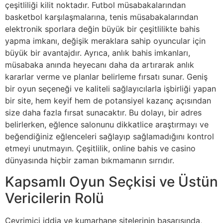
çeşitliliği kilit noktadır. Futbol müsabakalarından
basketbol karşılaşmalarına, tenis müsabakalarından
elektronik sporlara değin büyük bir çeşitlilikte bahis
yapma imkanı, değişik meraklara sahip oyuncular için
büyük bir avantajdır. Ayrıca, anlık bahis imkanları,
müsabaka anında heyecanı daha da artırarak anlık
kararlar verme ve planlar belirleme fırsatı sunar. Geniş
bir oyun seçeneği ve kaliteli sağlayıcılarla işbirliği yapan
bir site, hem keyif hem de potansiyel kazanç açısından
size daha fazla fırsat sunacaktır. Bu dolayı, bir adres
belirlerken, eğlence salonunu dikkatlice araştırmayı ve
beğendiğiniz eğlenceleri sağlayıp sağlamadığını kontrol
etmeyi unutmayın. Çeşitlilik, online bahis ve casino
dünyasında hiçbir zaman bıkmamanın sırrıdır.
Kapsamlı Oyun Seçkisi ve Üstün
Vericilerin Rolü
Çevrimiçi iddia ve kumarhane sitelerinin başarısında,