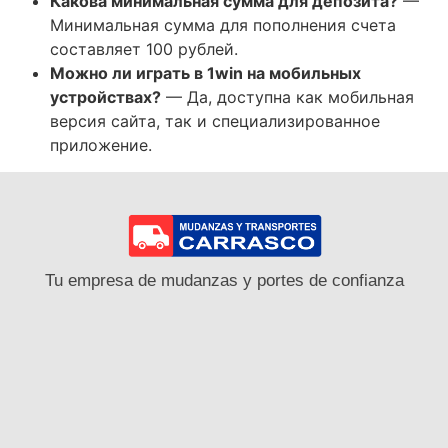
Какова минимальная сумма для депозита?
—
Минимальная сумма для пополнения счета
составляет 100 рублей.
Можно ли играть в 1win на мобильных
устройствах?
— Да, доступна как мобильная
версия сайта, так и специализированное
приложение.
Tu empresa de mudanzas y portes de confianza