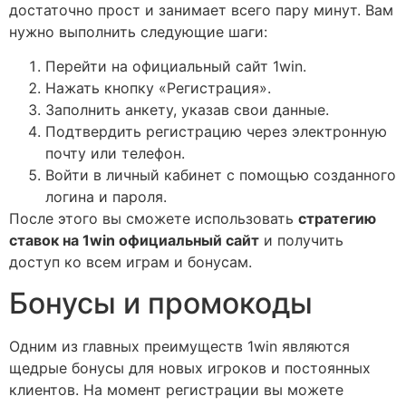
достаточно прост и занимает всего пару минут. Вам
нужно выполнить следующие шаги:
Перейти на официальный сайт 1win.
Нажать кнопку «Регистрация».
Заполнить анкету, указав свои данные.
Подтвердить регистрацию через электронную
почту или телефон.
Войти в личный кабинет с помощью созданного
логина и пароля.
После этого вы сможете использовать
стратегию
ставок на 1win официальный сайт
и получить
доступ ко всем играм и бонусам.
Бонусы и промокоды
Одним из главных преимуществ 1win являются
щедрые бонусы для новых игроков и постоянных
клиентов. На момент регистрации вы можете