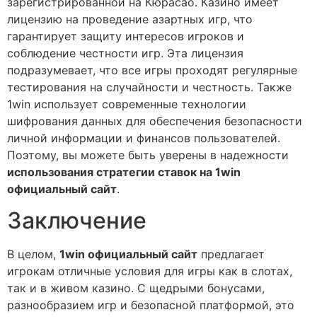
зарегистрированной на Кюрасао. Казино имеет
лицензию на проведение азартных игр, что
гарантирует защиту интересов игроков и
соблюдение честности игр. Эта лицензия
подразумевает, что все игры проходят регулярные
тестирования на случайности и честность. Также
1win использует современные технологии
шифрования данных для обеспечения безопасности
личной информации и финансов пользователей.
Поэтому, вы можете быть уверены в надежности
использования стратегии ставок на 1win
официальный сайт
.
Заключение
В целом,
1win официальный сайт
предлагает
игрокам отличные условия для игры как в слотах,
так и в живом казино. С щедрыми бонусами,
разнообразием игр и безопасной платформой, это