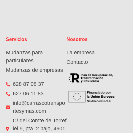
Servicios
Nosotros
Mudanzas para
La empresa
particulares
Contacto
Mudanzas de empresas
628 87 08 37
627 06 11 83
info@carrascotranspo
rtesymas.com
C/ del Comte de Torref
iel 9, pta. 2 bajo, 4601