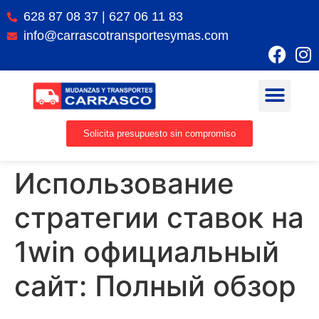
628 87 08 37 | 627 06 11 83
info@carrascotransportesymas.com
Solicita presupuesto sin compromiso
Использование
стратегии ставок на
1win официальный
сайт: Полный обзор